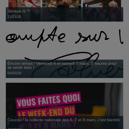
Sérieux là ?!
11/03/26
Coucou ! la collecte nationale des 6, 7 et 8 mars, c’est
bientôt !
26 février
Les Restos du Cœur de Nevers poursuivent leur ambition pour la
petite enfance : améliorer la qualité de l’accueil...
Encore temps ! Vendredi 6 et samedi 7 mars, 2 heures pour
se sentir bien !
04/03/26
Inscris-toi !
Vous avez été formidables, c'était trop bien
22 janvier
Coucou ! la collecte nationale des 6, 7 et 8 mars, c’est bientôt
!