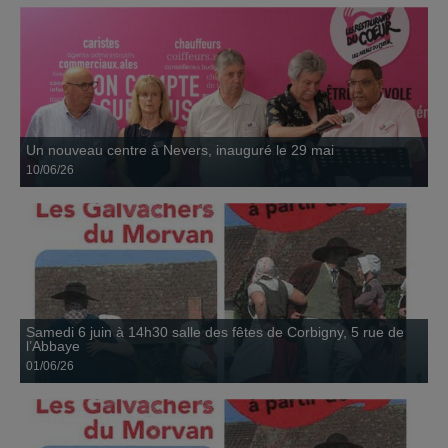
Samedi 6 juin à 14h30 salle des fêtes de Corbigny, 5
rue de l’Abbaye
01 juin
...
Un nouveau centre à Nevers, inauguré le 29 mai
10/06/26
Retiens la date !
La collecte départementale se déroulera dans la Nièvre les 2, 3 et 4
01 avril
octobre prochains Viens-nous aider à collecter -...
Samedi 6 juin à 14h30 salle des fêtes de Corbigny, 5 rue de
l’Abbaye
01/06/26