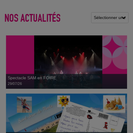
29 juillet
NOS ACTUALITÉS
Vacances au bord de la mer, ils en rêvaient !
28 juillet
Spectacle SAM en FOIRE
29/07/26
Restos du Cœur de la Nièvre : co-financement par
l’Union Européenne FSE+
06 juillet