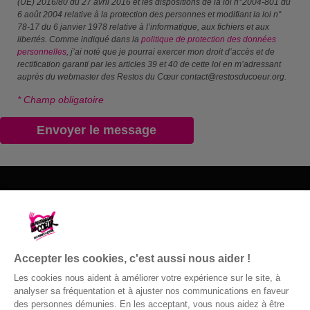
(UE) 2016/80 du 27 avril 2016 et les dispositions de la loi n°2004-801 du
6 août 2004 relative à la protection des personnes et modifiant la loi n°
78-17 du 6 janvier 1978 relative à l’informatique, aux fichiers et aux
libertés. Comme indiqué dans la
politique de protection des données
personnelles
, j’ai noté que je pourrai exercer mon droit d’accès et de
rectification garanti par les articles 39 et 40 de cette loi en m’adressant
auprès du webmaster des Restos du Cœur contact@restosducoeur.org.
* Champ obligatoire
Les Restos du Cœur du 58
09 72 62 14 84
Accepter les cookies, c'est aussi nous aider !
Nous contacter
Les cookies nous aident à améliorer votre expérience sur le site, à
analyser sa fréquentation et à ajuster nos communications en faveur
des personnes démunies. En les acceptant, vous nous aidez à être